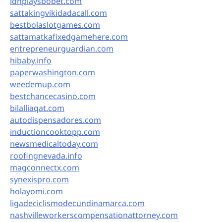
idnplaysbobet.com
sattakingvikidadacall.com
bestbolaslotgames.com
sattamatkafixedgamehere.com
entrepreneurguardian.com
hibaby.info
paperwashington.com
weedemup.com
bestchancecasino.com
bilalliaqat.com
autodispensadores.com
inductioncooktopp.com
newsmedicaltoday.com
roofingnevada.info
magconnectx.com
synexispro.com
holayomi.com
ligadeciclismodecundinamarca.com
nashvilleworkerscompensationattorney.com