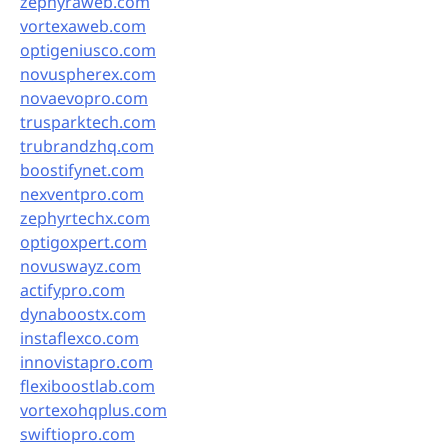
zephyraweb.com
vortexaweb.com
optigeniusco.com
novuspherex.com
novaevopro.com
trusparktech.com
trubrandzhq.com
boostifynet.com
nexventpro.com
zephyrtechx.com
optigoxpert.com
novuswayz.com
actifypro.com
dynaboostx.com
instaflexco.com
innovistapro.com
flexiboostlab.com
vortexohqplus.com
swiftiopro.com