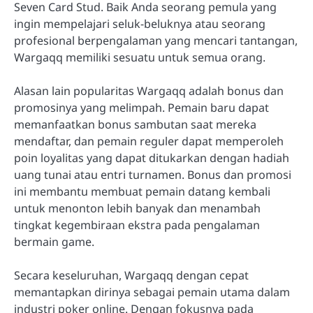
Seven Card Stud. Baik Anda seorang pemula yang
ingin mempelajari seluk-beluknya atau seorang
profesional berpengalaman yang mencari tantangan,
Wargaqq memiliki sesuatu untuk semua orang.
Alasan lain popularitas Wargaqq adalah bonus dan
promosinya yang melimpah. Pemain baru dapat
memanfaatkan bonus sambutan saat mereka
mendaftar, dan pemain reguler dapat memperoleh
poin loyalitas yang dapat ditukarkan dengan hadiah
uang tunai atau entri turnamen. Bonus dan promosi
ini membantu membuat pemain datang kembali
untuk menonton lebih banyak dan menambah
tingkat kegembiraan ekstra pada pengalaman
bermain game.
Secara keseluruhan, Wargaqq dengan cepat
memantapkan dirinya sebagai pemain utama dalam
industri poker online. Dengan fokusnya pada