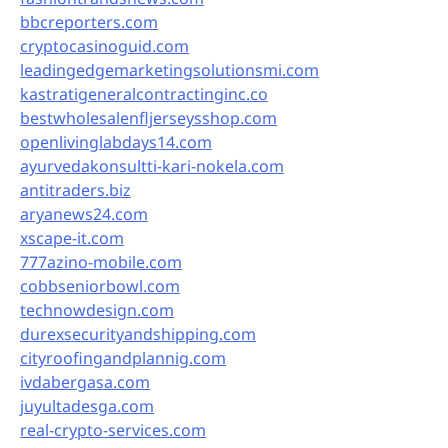
bbcreporters.com
cryptocasinoguid.com
leadingedgemarketingsolutionsmi.com
kastratigeneralcontractinginc.co
bestwholesalenfljerseysshop.com
openlivinglabdays14.com
ayurvedakonsultti-kari-nokela.com
antitraders.biz
aryanews24.com
xscape-it.com
777azino-mobile.com
cobbseniorbowl.com
technowdesign.com
durexsecurityandshipping.com
cityroofingandplannig.com
ivdabergasa.com
juyultadesga.com
real-crypto-services.com