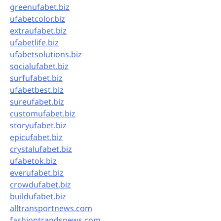
greenufabet.biz
ufabetcolor.biz
extraufabet.biz
ufabetlife.biz
ufabetsolutions.biz
socialufabet.biz
surfufabet.biz
ufabetbest.biz
sureufabet.biz
customufabet.biz
storyufabet.biz
epicufabet.biz
crystalufabet.biz
ufabetok.biz
everufabet.biz
crowdufabet.biz
buildufabet.biz
alltransportnews.com
fashiontrandsnews.com