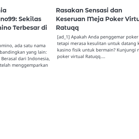
ia
Rasakan Sensasi dan
o99: Sekilas
Keseruan Meja Poker Virt
ino Terbesar di
Ratuqq
[ad_1] Apakah Anda penggemar poker
tetapi merasa kesulitan untuk datang 
domino, ada satu nama
kasino fisik untuk bermain? Kunjungi 
bandingkan yang lain:
poker virtual Ratuqq.…
Berasal dari Indonesia,
 telah menggemparkan