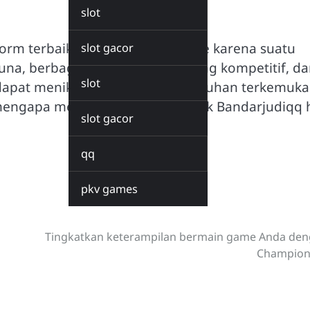
situs judi online
slot
orm terbaik untuk taruhan online karena suatu
poker
slot gacor
na, berbagai permainan, peluang kompetitif, d
pkv games
slot
 dapat menikmati pengalaman taruhan terkemuka
 mengapa menunggu? Daftar untuk Bandarjudiqq 
pkv
slot gacor
qq
pkv games
Tingkatkan keterampilan bermain game Anda de
Champio