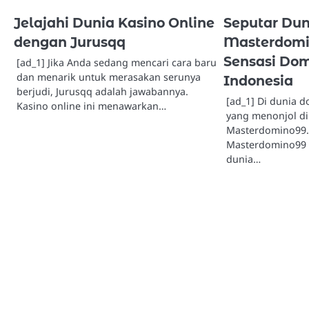
Jelajahi Dunia Kasino Online
Seputar Dun
dengan Jurusqq
Masterdomin
Sensasi Dom
[ad_1] Jika Anda sedang mencari cara baru
dan menarik untuk merasakan serunya
Indonesia
berjudi, Jurusqq adalah jawabannya.
[ad_1] Di dunia 
Kasino online ini menawarkan…
yang menonjol di
Masterdomino99. 
Masterdomino99
dunia…