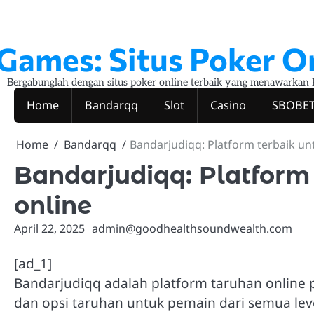
Skip
to
content
Games: Situs Poker O
Bergabunglah dengan situs poker online terbaik yang menawarkan 
Home
Bandarqq
Slot
Casino
SBOBE
Home
Bandarqq
Bandarjudiqq: Platform terbaik un
Bandarjudiqq: Platform
online
April 22, 2025
admin@goodhealthsoundwealth.com
[ad_1]
Bandarjudiqq adalah platform taruhan onlin
dan opsi taruhan untuk pemain dari semua le