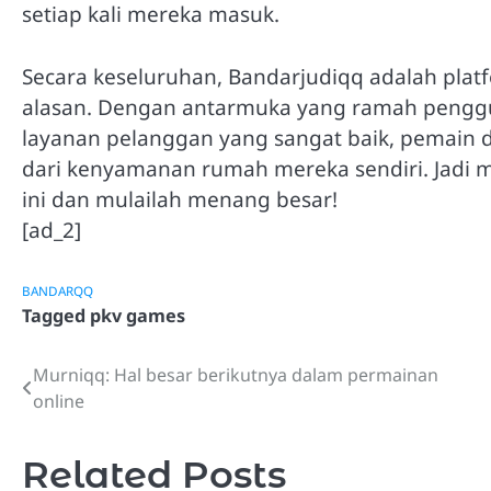
setiap kali mereka masuk.
Secara keseluruhan, Bandarjudiqq adalah platf
alasan. Dengan antarmuka yang ramah penggu
layanan pelanggan yang sangat baik, pemain
dari kenyamanan rumah mereka sendiri. Jadi
ini dan mulailah menang besar!
[ad_2]
BANDARQQ
Tagged
pkv games
Murniqq: Hal besar berikutnya dalam permainan
Post
online
navigation
Related Posts