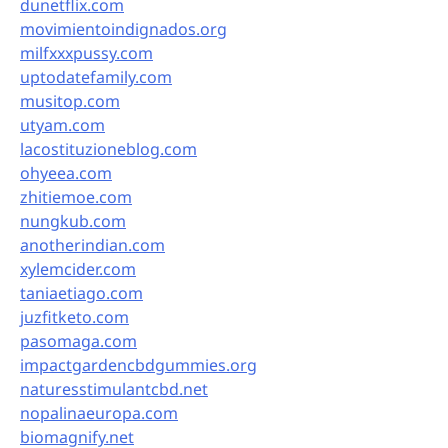
dunetflix.com
movimientoindignados.org
milfxxxpussy.com
uptodatefamily.com
musitop.com
utyam.com
lacostituzioneblog.com
ohyeea.com
zhitiemoe.com
nungkub.com
anotherindian.com
xylemcider.com
taniaetiago.com
juzfitketo.com
pasomaga.com
impactgardencbdgummies.org
naturesstimulantcbd.net
nopalinaeuropa.com
biomagnify.net