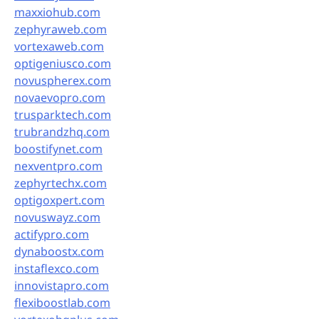
maxxiohub.com
zephyraweb.com
vortexaweb.com
optigeniusco.com
novuspherex.com
novaevopro.com
trusparktech.com
trubrandzhq.com
boostifynet.com
nexventpro.com
zephyrtechx.com
optigoxpert.com
novuswayz.com
actifypro.com
dynaboostx.com
instaflexco.com
innovistapro.com
flexiboostlab.com