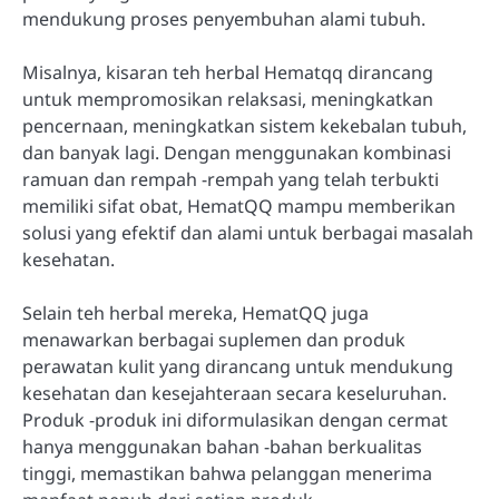
mendukung proses penyembuhan alami tubuh.
Misalnya, kisaran teh herbal Hematqq dirancang
untuk mempromosikan relaksasi, meningkatkan
pencernaan, meningkatkan sistem kekebalan tubuh,
dan banyak lagi. Dengan menggunakan kombinasi
ramuan dan rempah -rempah yang telah terbukti
memiliki sifat obat, HematQQ mampu memberikan
solusi yang efektif dan alami untuk berbagai masalah
kesehatan.
Selain teh herbal mereka, HematQQ juga
menawarkan berbagai suplemen dan produk
perawatan kulit yang dirancang untuk mendukung
kesehatan dan kesejahteraan secara keseluruhan.
Produk -produk ini diformulasikan dengan cermat
hanya menggunakan bahan -bahan berkualitas
tinggi, memastikan bahwa pelanggan menerima