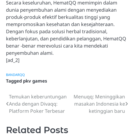
Secara keseluruhan, HematQQ memimpin dalam
dunia penyembuhan alami dengan menyediakan
produk-produk efektif berkualitas tinggi yang
mempromosikan kesehatan dan kesejahteraan.
Dengan fokus pada solusi herbal tradisional,
keberlanjutan, dan pendidikan pelanggan, HematQQ
benar -benar merevolusi cara kita mendekati
penyembuhan alami.
[ad_2]
BANDARQQ
Tagged
pkv games
Temukan keberuntungan
Menuqq: Meninggikan
Post
Anda dengan Divaqq:
masakan Indonesia ke
navigation
Platform Poker Terbesar
ketinggian baru
Related Posts