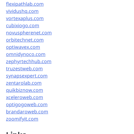
flexipathlab.com
vividushq.com
vortexaplus.com
cubixiogo.com
novuspherenet.com
orbitechnet.com
optiwavex.com
omnidynoco.com
zephyrtechhub.com
truzestweb.com
synapsexpert.com
zentarolab.com
quikbiznow.com
xceleroweb.com
optigogoweb.com
brandaroweb.com
zoomifyit.com