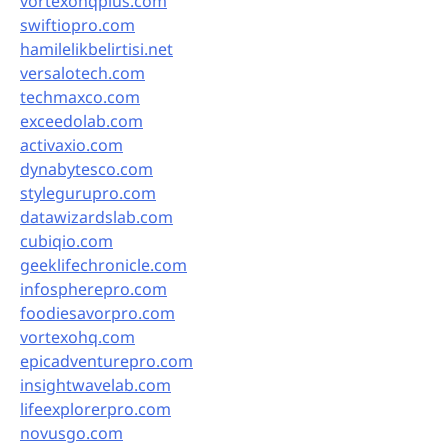
vortexohqplus.com
swiftiopro.com
hamilelikbelirtisi.net
versalotech.com
techmaxco.com
exceedolab.com
activaxio.com
dynabytesco.com
stylegurupro.com
datawizardslab.com
cubiqio.com
geeklifechronicle.com
infospherepro.com
foodiesavorpro.com
vortexohq.com
epicadventurepro.com
insightwavelab.com
lifeexplorerpro.com
novusgo.com