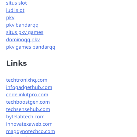
situs slot
judi slot
pkv
pkv bandarqq
situs pkv games
dominoqq pkv
pkv games bandarqq
Links
techtronixhq.com
infogadgethub.com
codelinkitpro.com
techboostgen.com
techsensehub.com
bytelabtech.com
innovatexaweb.com
magdynotechco.com