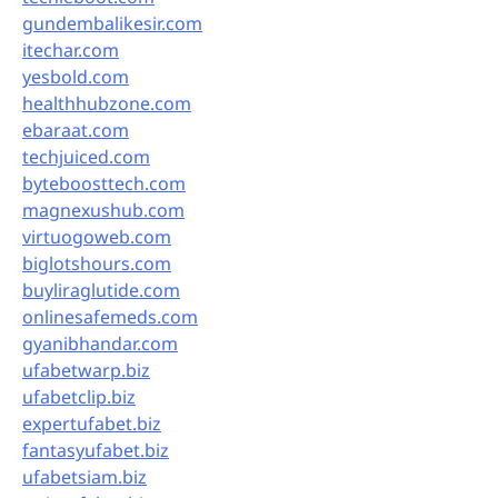
gundembalikesir.com
itechar.com
yesbold.com
healthhubzone.com
ebaraat.com
techjuiced.com
byteboosttech.com
magnexushub.com
virtuogoweb.com
biglotshours.com
buyliraglutide.com
onlinesafemeds.com
gyanibhandar.com
ufabetwarp.biz
ufabetclip.biz
expertufabet.biz
fantasyufabet.biz
ufabetsiam.biz