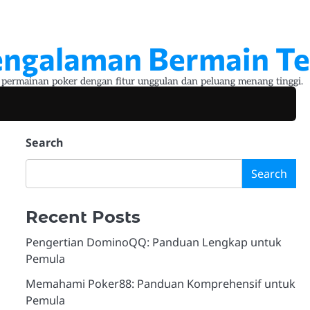
engalaman Bermain Te
permainan poker dengan fitur unggulan dan peluang menang tinggi.
Search
Search
Recent Posts
Pengertian DominoQQ: Panduan Lengkap untuk
Pemula
Memahami Poker88: Panduan Komprehensif untuk
Pemula