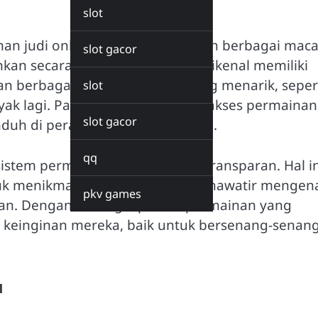
situs judi online
slot
nan judi online yang menyediakan berbagai mac
poker
slot gacor
an secara online. Platform ini dikenal memiliki
n berbagai jenis permainan yang menarik, seper
pkv games
slot
ak lagi. Para pemain bisa mengakses permainan 
pkv
slot gacor
unduh di perangkat mobile mereka.
qq
stem permainan yang adil dan transparan. Hal in
uk menikmati permainan tanpa khawatir mengen
pkv games
an. Dengan berbagai pilihan permainan yang
 keinginan mereka, baik untuk bersenang-senan
a