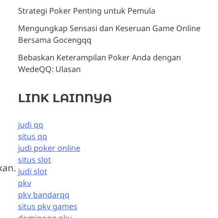
Strategi Poker Penting untuk Pemula
Mengungkap Sensasi dan Keseruan Game Online
Bersama Gocengqq
Bebaskan Keterampilan Poker Anda dengan
WedeQQ: Ulasan
LINK LAINNYA
judi qq
situs qq
judi poker online
situs slot
kan.
judi slot
pkv
pkv bandarqq
situs pkv games
dominoqq pkv