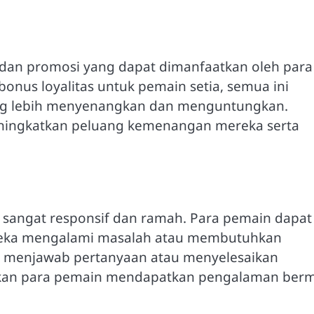
an promosi yang dapat dimanfaatkan oleh para
onus loyalitas untuk pemain setia, semua ini
ng lebih menyenangkan dan menguntungkan.
ningkatkan peluang kemenangan mereka serta
 sangat responsif dan ramah. Para pemain dapat
ereka mengalami masalah atau membutuhkan
u menjawab pertanyaan atau menyelesaikan
kan para pemain mendapatkan pengalaman ber