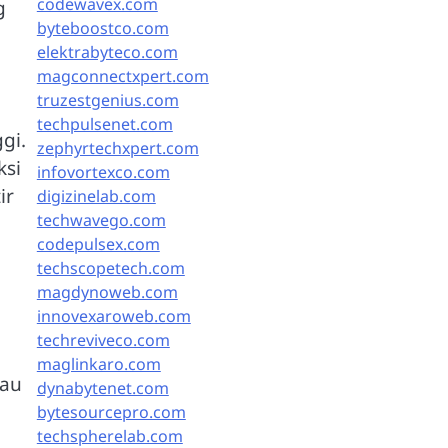
codewavex.com
g
byteboostco.com
elektrabyteco.com
magconnectxpert.com
truzestgenius.com
techpulsenet.com
gi.
zephyrtechxpert.com
ksi
infovortexco.com
ir
digizinelab.com
techwavego.com
codepulsex.com
techscopetech.com
magdynoweb.com
innovexaroweb.com
techreviveco.com
maglinkaro.com
tau
dynabytenet.com
bytesourcepro.com
techspherelab.com