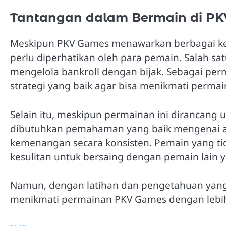
Tantangan dalam Bermain di P
Meskipun PKV Games menawarkan berbagai ke
perlu diperhatikan oleh para pemain. Salah 
mengelola bankroll dengan bijak. Sebagai per
strategi yang baik agar bisa menikmati permai
Selain itu, meskipun permainan ini dirancang
dibutuhkan pemahaman yang baik mengenai at
kemenangan secara konsisten. Pemain yang t
kesulitan untuk bersaing dengan pemain lain 
Namun, dengan latihan dan pengetahuan yang 
menikmati permainan PKV Games dengan lebi