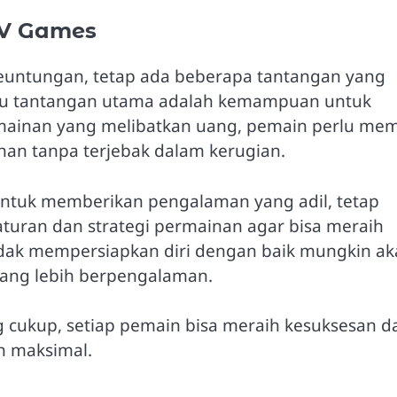
KV Games
untungan, tetap ada beberapa tantangan yang
satu tantangan utama adalah kemampuan untuk
mainan yang melibatkan uang, pemain perlu memi
nan tanpa terjebak dalam kerugian.
 untuk memberikan pengalaman yang adil, tetap
uran dan strategi permainan agar bisa meraih
idak mempersiapkan diri dengan baik mungkin a
yang lebih berpengalaman.
cukup, setiap pemain bisa meraih kesuksesan d
h maksimal.