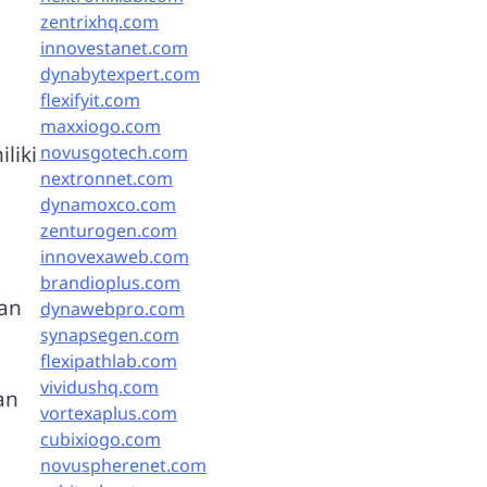
zentrixhq.com
innovestanet.com
dynabytexpert.com
flexifyit.com
maxxiogo.com
novusgotech.com
liki
nextronnet.com
dynamoxco.com
zenturogen.com
innovexaweb.com
brandioplus.com
kan
dynawebpro.com
synapsegen.com
flexipathlab.com
vividushq.com
an
vortexaplus.com
cubixiogo.com
novuspherenet.com