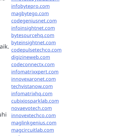
infobytepro.com
magbytego.com
codegeniusnet.com
infoinsightnet.com
bytesourcehq.com
byteinsightnet.com
aik.
codepulsetechco.com
digizineweb.com
codeconnectx.com
infomatrixxpert.com
innovexaronet.com
techvistanow.com
infomatrixhq.com
cubixiosparklab.com
novaevotech.com
uhi
innovextechco.com
maglinkgenius.com
magcircuitlab.com