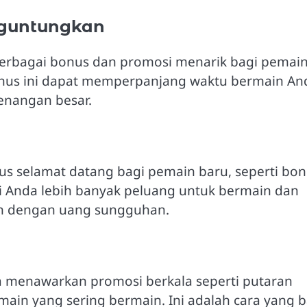
nguntungkan
 berbagai bonus dan promosi menarik bagi pemai
nus ini dapat memperpanjang waktu bermain An
enangan besar.
nus selamat datang bagi pemain baru, seperti bo
ri Anda lebih banyak peluang untuk bermain dan
h dengan uang sungguhan.
ga menawarkan promosi berkala seperti putaran
emain yang sering bermain. Ini adalah cara yang b