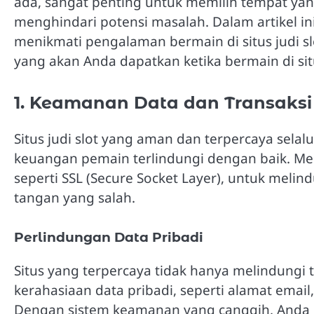
ada, sangat penting untuk memilih tempat ya
menghindari potensi masalah. Dalam artikel 
menikmati pengalaman bermain di situs judi s
yang akan Anda dapatkan ketika bermain di sit
1. Keamanan Data dan Transaksi
Situs judi slot yang aman dan terpercaya sela
keuangan pemain terlindungi dengan baik. Mer
seperti SSL (Secure Socket Layer), untuk melind
tangan yang salah.
Perlindungan Data Pribadi
Situs yang terpercaya tidak hanya melindungi 
kerahasiaan data pribadi, seperti alamat email,
Dengan sistem keamanan yang canggih, Anda