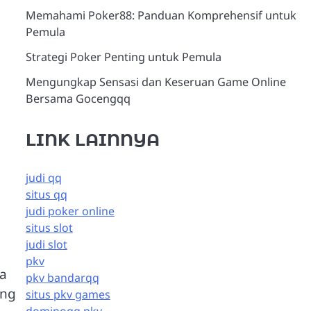
Memahami Poker88: Panduan Komprehensif untuk
Pemula
Strategi Poker Penting untuk Pemula
Mengungkap Sensasi dan Keseruan Game Online
Bersama Gocengqq
LINK LAINNYA
judi qq
situs qq
judi poker online
situs slot
judi slot
pkv
da
pkv bandarqq
ang
situs pkv games
dominoqq pkv