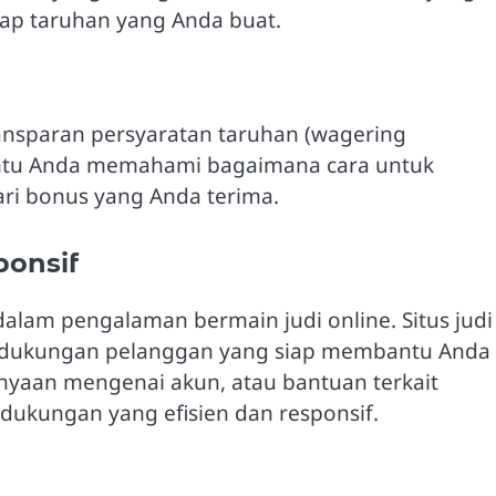
iap taruhan yang Anda buat.
ransparan persyaratan taruhan (wagering
antu Anda memahami bagaimana cara untuk
i bonus yang Anda terima.
onsif
lam pengalaman bermain judi online. Situs judi 
im dukungan pelanggan yang siap membantu Anda
tanyaan mengenai akun, atau bantuan terkait
 dukungan yang efisien dan responsif.