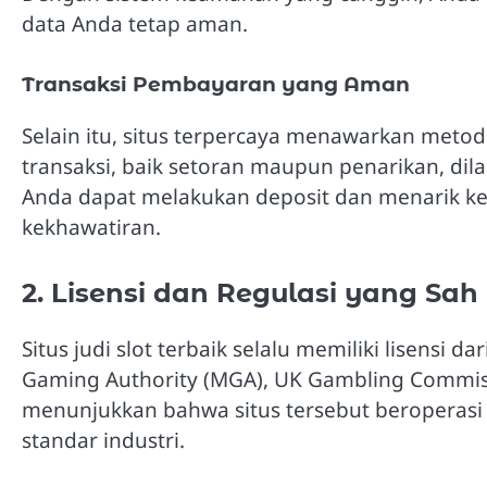
data Anda tetap aman.
Transaksi Pembayaran yang Aman
Selain itu, situs terpercaya menawarkan meto
transaksi, baik setoran maupun penarikan, dil
Anda dapat melakukan deposit dan menarik 
kekhawatiran.
2. Lisensi dan Regulasi yang Sah
Situs judi slot terbaik selalu memiliki lisensi d
Gaming Authority (MGA), UK Gambling Commissi
menunjukkan bahwa situs tersebut beroperasi
standar industri.