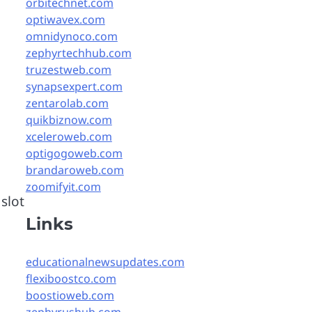
orbitechnet.com
optiwavex.com
omnidynoco.com
zephyrtechhub.com
truzestweb.com
synapsexpert.com
zentarolab.com
quikbiznow.com
xceleroweb.com
optigogoweb.com
brandaroweb.com
zoomifyit.com
slot
Links
educationalnewsupdates.com
flexiboostco.com
boostioweb.com
zephyrushub.com