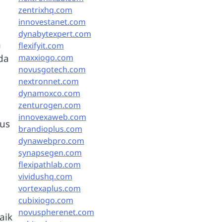
zentrixhq.com
innovestanet.com
dynabytexpert.com
n
flexifyit.com
maxxiogo.com
da
novusgotech.com
nextronnet.com
dynamoxco.com
zenturogen.com
innovexaweb.com
nus
brandioplus.com
dynawebpro.com
synapsegen.com
flexipathlab.com
vividushq.com
vortexaplus.com
cubixiogo.com
novuspherenet.com
aik