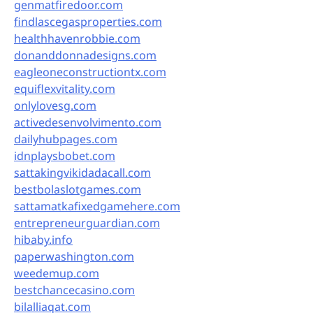
genmatfiredoor.com
findlascegasproperties.com
healthhavenrobbie.com
donanddonnadesigns.com
eagleoneconstructiontx.com
equiflexvitality.com
onlylovesg.com
activedesenvolvimento.com
dailyhubpages.com
idnplaysbobet.com
sattakingvikidadacall.com
bestbolaslotgames.com
sattamatkafixedgamehere.com
entrepreneurguardian.com
hibaby.info
paperwashington.com
weedemup.com
bestchancecasino.com
bilalliaqat.com