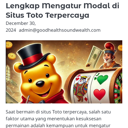
Lengkap Mengatur Modal di
Situs Toto Terpercaya
December 30,
2024
admin@goodhealthsoundwealth.com
Saat bermain di situs Toto terpercaya, salah satu
faktor utama yang menentukan kesuksesan
permainan adalah kemampuan untuk mengatur