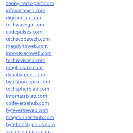
zephyrtechxpert.com
infovortexco.com
digizinelab.com
techwavego.com
codepulsex.com
techscopetech.com
magdynoweb.com
innovexaroweb.com
techreviveco.com
maglinkaro.com
dynabytenet.com
bytesourcepro.com
techspherelab.com
infomatrixlab.com
codeversehub.com
byteverseweb.com
magconnecthub.com
byteboostgenius.com
synapsegoplus.com