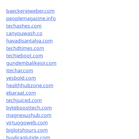
baeckereiweber.com
peoplemagazine.info
techashes.com
canyouwash.co
havadisantalya.com
techdtimes.com
techieboot.com
gundembalikesir.com
itechar.com
yesbold.com
healthhubzone.com
ebaraat.com
techjuiced.com
byteboosttech.com
magnexushub.com
virtuogoweb.com
biglotshours.com
buyliraglutide.com