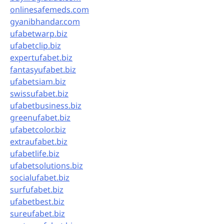
onlinesafemeds.com
gyanibhandar.com
ufabetwarp.biz
ufabetclip.biz
expertufabet.biz
fantasyufabet.biz
ufabetsiam.biz
swissufabet.biz
ufabetbusiness.biz
greenufabet.biz
ufabetcolor.biz
extraufabet.biz
ufabetlife.biz
ufabetsolutions.biz
socialufabet.biz
surfufabet.biz
ufabetbest.biz
sureufabet.biz