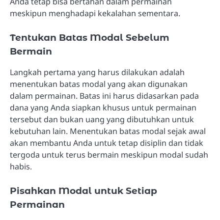
Anda tetap bisa bertahan dalam permainan
meskipun menghadapi kekalahan sementara.
Tentukan Batas Modal Sebelum
Bermain
Langkah pertama yang harus dilakukan adalah
menentukan batas modal yang akan digunakan
dalam permainan. Batas ini harus didasarkan pada
dana yang Anda siapkan khusus untuk permainan
tersebut dan bukan uang yang dibutuhkan untuk
kebutuhan lain. Menentukan batas modal sejak awal
akan membantu Anda untuk tetap disiplin dan tidak
tergoda untuk terus bermain meskipun modal sudah
habis.
Pisahkan Modal untuk Setiap
Permainan