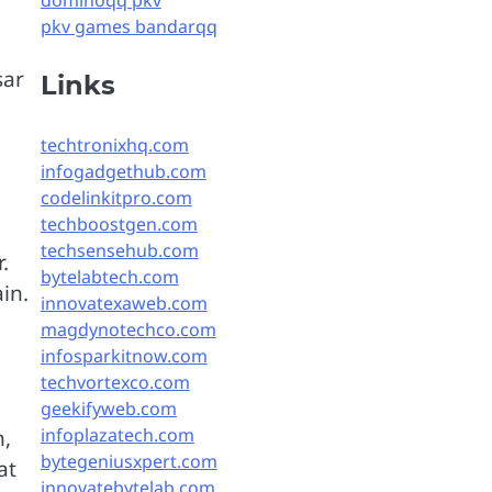
pkv games bandarqq
sar
Links
techtronixhq.com
infogadgethub.com
codelinkitpro.com
techboostgen.com
techsensehub.com
.
bytelabtech.com
in.
innovatexaweb.com
magdynotechco.com
infosparkitnow.com
techvortexco.com
geekifyweb.com
infoplazatech.com
n,
bytegeniusxpert.com
at
innovatebytelab.com