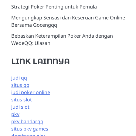
Strategi Poker Penting untuk Pemula
Mengungkap Sensasi dan Keseruan Game Online
Bersama Gocengqq
Bebaskan Keterampilan Poker Anda dengan
WedeQQ: Ulasan
LINK LAINNYA
judi qq
situs qq
judi poker online
situs slot
judi slot
pkv
pkv bandarqq
situs pkv games
dominoqq pkv