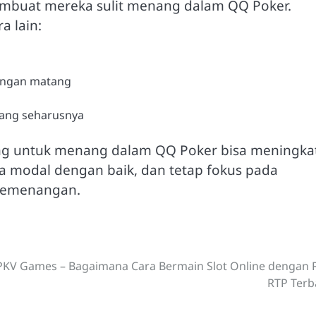
mbuat mereka sulit menang dalam QQ Poker.
a lain:
tungan matang
yang seharusnya
ang untuk menang dalam QQ Poker bisa meningka
a modal dengan baik, dan tetap fokus pada
 kemenangan.
PKV Games – Bagaimana Cara Bermain Slot Online dengan 
RTP Terb