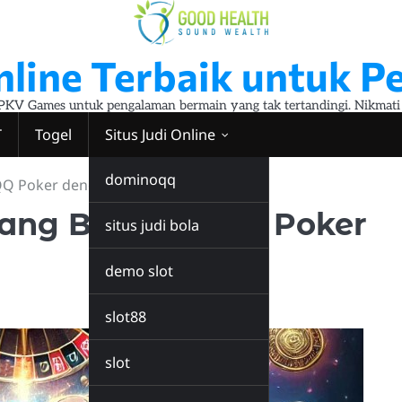
nline Terbaik untuk P
PKV Games untuk pengalaman bermain yang tak tertandingi. Nikmati 
T
Togel
Situs Judi Online
Poker Online
dominoqq
Q Poker dengan Trik Sederhana
ang Bermain QQ Poker
pkv
Taruhan Bola
situs judi bola
bandarqq
sbobet
Judi Slot Online
demo slot
qq
sbobet88
slot88
domino 99
mix parlay
slot