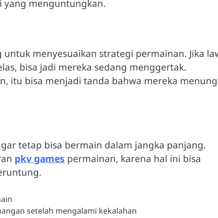
gi yang menguntungkan.
 untuk menyesuaikan strategi permainan. Jika l
elas, bisa jadi mereka sedang menggertak.
an, itu bisa menjadi tanda bahwa mereka menun
gar tetap bisa bermain dalam jangka panjang.
aran
pkv games
permainan, karena hal ini bisa
eruntung.
main
nangan setelah mengalami kekalahan