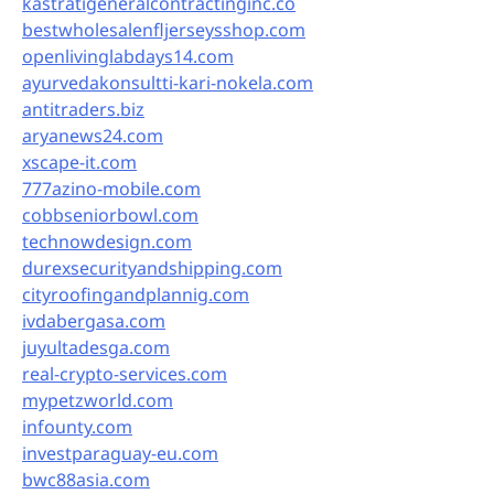
kastratigeneralcontractinginc.co
bestwholesalenfljerseysshop.com
openlivinglabdays14.com
ayurvedakonsultti-kari-nokela.com
antitraders.biz
aryanews24.com
xscape-it.com
777azino-mobile.com
cobbseniorbowl.com
technowdesign.com
durexsecurityandshipping.com
cityroofingandplannig.com
ivdabergasa.com
juyultadesga.com
real-crypto-services.com
mypetzworld.com
infounty.com
investparaguay-eu.com
bwc88asia.com