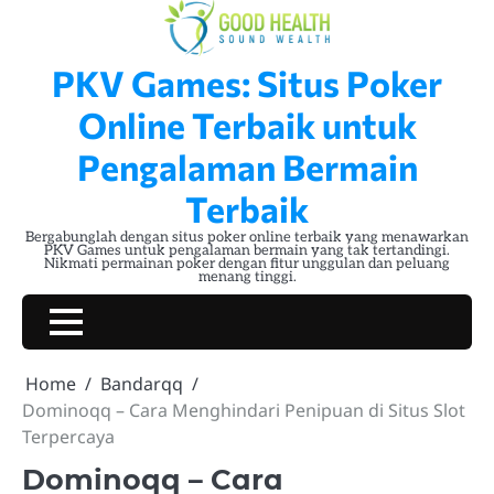
Skip
to
content
PKV Games: Situs Poker
Online Terbaik untuk
Pengalaman Bermain
Terbaik
Bergabunglah dengan situs poker online terbaik yang menawarkan
PKV Games untuk pengalaman bermain yang tak tertandingi.
Nikmati permainan poker dengan fitur unggulan dan peluang
menang tinggi.
Home
Bandarqq
Dominoqq – Cara Menghindari Penipuan di Situs Slot
Terpercaya
Dominoqq – Cara