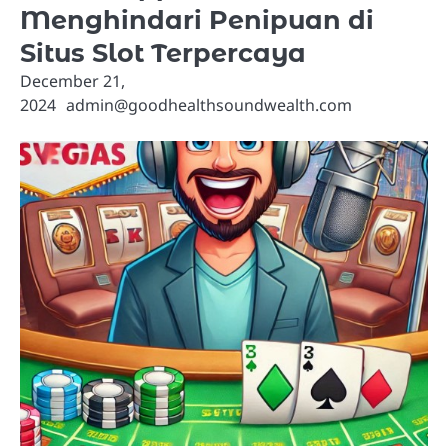
Menghindari Penipuan di
Situs Slot Terpercaya
December 21,
2024
admin@goodhealthsoundwealth.com