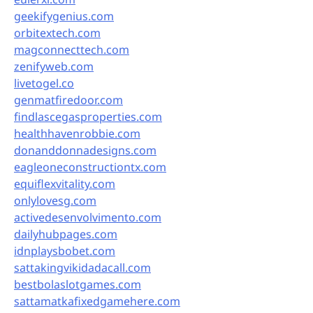
geekifygenius.com
orbitextech.com
magconnecttech.com
zenifyweb.com
livetogel.co
genmatfiredoor.com
findlascegasproperties.com
healthhavenrobbie.com
donanddonnadesigns.com
eagleoneconstructiontx.com
equiflexvitality.com
onlylovesg.com
activedesenvolvimento.com
dailyhubpages.com
idnplaysbobet.com
sattakingvikidadacall.com
bestbolaslotgames.com
sattamatkafixedgamehere.com