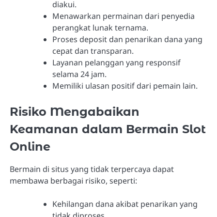
diakui.
Menawarkan permainan dari penyedia
perangkat lunak ternama.
Proses deposit dan penarikan dana yang
cepat dan transparan.
Layanan pelanggan yang responsif
selama 24 jam.
Memiliki ulasan positif dari pemain lain.
Risiko Mengabaikan
Keamanan dalam Bermain Slot
Online
Bermain di situs yang tidak terpercaya dapat
membawa berbagai risiko, seperti:
Kehilangan dana akibat penarikan yang
tidak diproses.