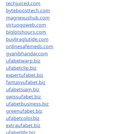
techjuiced.com
byteboosttech.com
magnexushub.com
virtuogoweb.com
biglotshours.com
buyliraglutide.com
onlinesafemeds.com
gyanibhandar.com
ufabetwarp.biz
ufabetclip.biz
expertufabet.biz
fantasyufabet.biz
ufabetsiam.biz
swissufabet.biz
ufabetbusiness.biz
greenufabet.biz
ufabetcolor.biz
extraufabet.biz
ufabetlife.biz