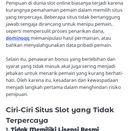
Penipuan di dunia slot online biasanya terjadi karena
kurangnya pemahaman pemain dalam memilih situs
yang terpercaya. Beberapa situs tidak bertanggung
jawab sengaja dirancang untuk menipu pemain,
seperti mempersulit proses penarikan dana,
dominoqq
memanipulasi hasil permainan, atau
bahkan menyalahgunakan data pribadi pemain.
Selain itu, penawaran bonus yang berlebihan dan
syarat yang tidak masuk akal juga sering menjadi
jebakan untuk menarik pemain yang kurang berhati-
hati. Oleh karena itu, kesadaran dan kewaspadaan
menjadi langkah pertama dalam menghindari risiko
penipuan.
Ciri-Ciri Situs Slot yang Tidak
Terpercaya
1.
Tidak Memiliki Lisensi Resmi