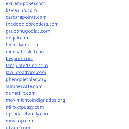
extrem-poker.com
ks-casino.com
carcarepoints.com
thedoodlebreeders.com
grupohugodias.com
deqair.com
techsilvers.com
ningkatinskill.com
fivsport.com
templatedzine.com
lawinfoadvice.com
phenqdietplan.org
sumnercafe.com
dunetflix.com
movimientoindignados.org
milfxxxpussy.com
uptodatefamily.com
musitop.com
utyam.com