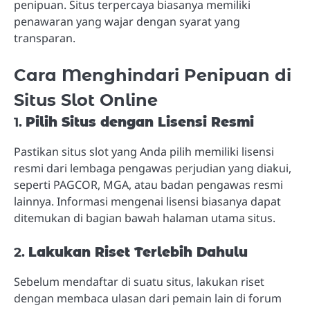
penipuan. Situs terpercaya biasanya memiliki
penawaran yang wajar dengan syarat yang
transparan.
Cara Menghindari Penipuan di
Situs Slot Online
1.
Pilih Situs dengan Lisensi Resmi
Pastikan situs slot yang Anda pilih memiliki lisensi
resmi dari lembaga pengawas perjudian yang diakui,
seperti PAGCOR, MGA, atau badan pengawas resmi
lainnya. Informasi mengenai lisensi biasanya dapat
ditemukan di bagian bawah halaman utama situs.
2.
Lakukan Riset Terlebih Dahulu
Sebelum mendaftar di suatu situs, lakukan riset
dengan membaca ulasan dari pemain lain di forum