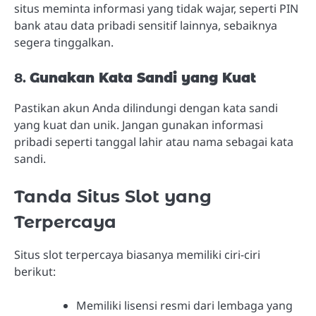
situs meminta informasi yang tidak wajar, seperti PIN
bank atau data pribadi sensitif lainnya, sebaiknya
segera tinggalkan.
8.
Gunakan Kata Sandi yang Kuat
Pastikan akun Anda dilindungi dengan kata sandi
yang kuat dan unik. Jangan gunakan informasi
pribadi seperti tanggal lahir atau nama sebagai kata
sandi.
Tanda Situs Slot yang
Terpercaya
Situs slot terpercaya biasanya memiliki ciri-ciri
berikut:
Memiliki lisensi resmi dari lembaga yang