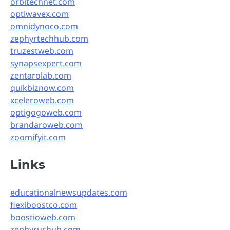
orbitechnet.com
optiwavex.com
omnidynoco.com
zephyrtechhub.com
truzestweb.com
synapsexpert.com
zentarolab.com
quikbiznow.com
xceleroweb.com
optigogoweb.com
brandaroweb.com
zoomifyit.com
Links
educationalnewsupdates.com
flexiboostco.com
boostioweb.com
zephyrushub.com